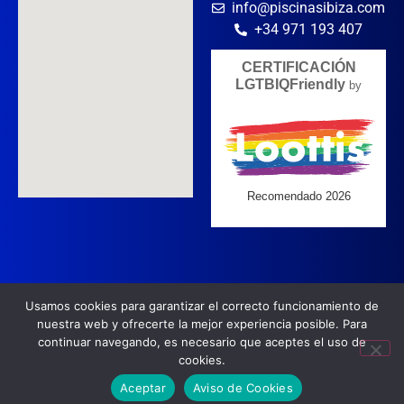
info@piscinasibiza.com
+34 971 193 407
Usamos cookies para garantizar el correcto funcionamiento de
Aviso de Cookies
Política de Privacidad
Aviso Legal
nuestra web y ofrecerte la mejor experiencia posible. Para
continuar navegando, es necesario que aceptes el uso de
cookies.
Web Desarrollada, Posicionada y Hospedada por
Multiatlas, S.L. - 2026
Aceptar
Aviso de Cookies