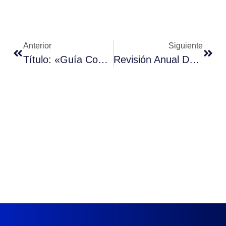
Anterior
Siguiente
Título: «Guía Completa Sobre La Cantidad Exacta De Cloro A Utilizar En Tu Piscina»
Revisión Anual Del Sistema De Filtración: ¡Descubre Los Contenidos Creados En El Campo!