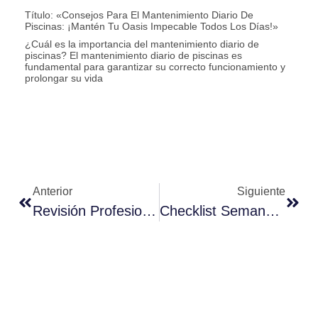
Título: «Consejos Para El Mantenimiento Diario De
Piscinas: ¡Mantén Tu Oasis Impecable Todos Los Días!»
¿Cuál es la importancia del mantenimiento diario de
piscinas? El mantenimiento diario de piscinas es
fundamental para garantizar su correcto funcionamiento y
prolongar su vida
Anterior
Siguiente
Revisión Profesional De Bomba De Piscina: Todo Lo Que Necesitas Saber
Checklist Semanal Para Mantener Tu Piscina Doméstica En Perfectas Condiciones